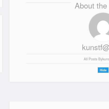
About the
kunstf@
All Posts By
Kun
Hide