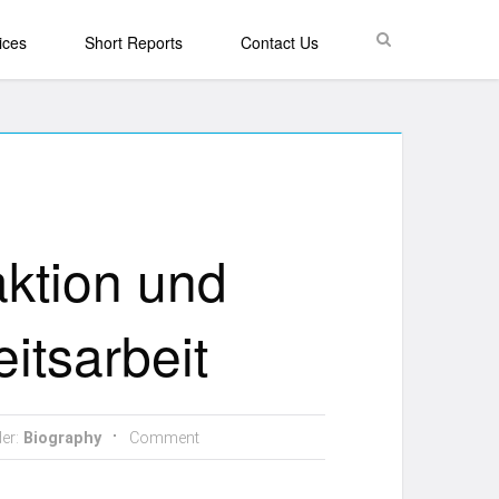
Search
ices
Short Reports
Contact Us
ktion und
eitsarbeit
der:
Biography
Comment