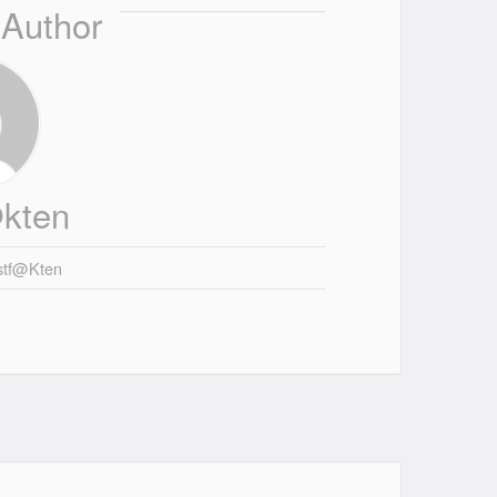
 Author
kten
stf@kten